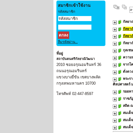
สมาชิกเข้าใช้งาน
รหัสสมาชิก
กัลยา
กัลยา
กัลยา
ลืมรหัสผ่าน...
กัลยาณ
กุลเชษ
ที่อยู่
ความท
สถาบันดนตรีกัลยาณิวัฒนา
2010 ซอยอรุณอมรินทร์ 36
จากโค
ถนนอรุณอมรินทร์
ดั่งดว
แขวงบางยี่ขัน เขตบางพลัด
พระรา
กรุงเทพมหานคร 10700
ศิลปศาสตร์ 
รอยทา
โทรศัพท์ 02-447-8597
ราชภั
สถิต 
สมเด็
สมเด็จ
สมเด็จ