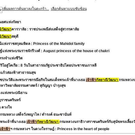
เพิ่มผลการค้นหาลงในตะกร้า...
เลือกค้นหาแบบซับซ้อน
ณยศแห่งกัลยา
ณิวัฒนา
คารวาลัย : ราชประเพณีส่งเสด็จสู่สวรรคาลัย
ณิวัฒนา
สดุดี
ีแห่งราชสกุลมหิดล : Princess of the Mahidol family
ฐ์แห่งพระบรมราชจักรีวงศ์ : August princess of the house of chakri
รงจำแห่งชีวิต
ริโอสู่โคเรีย : 8 วันในสาธารณรัฐประชาธิปไตยประชาชนเกาหลี
งแก้วส่องฟ้าสาธารณสุข
ชประวัติและพระราชกรณียกิจในสมเด็จพระเจ้าพี่นางเธอ
เจ้าฟ้า
กัลยาณิวัฒนา
กรมหลวงนร
มหาวิทยาลัยธรรมศาสตร์
/ สุกัญญา บำรุงสุข
งแห่งพระปณิธาน
ฏราชนครินทร์
ณ ดวงใจ
จกรมหลวง เสด็จวังพญาไท
/ ดำรงค์ ธนะชานันท์
พระเจ้าพี่นางเธอ
เจ้าฟ้า
กัลยาณิวัฒนา
กรมหลวงนราธิวาสราชนครินทร์กับสุนัขทรงเลี้ยงว
เจ้าฟ้า
ฯ กรมหลวงฯ ในดวงใจราษฎ์ : Princess in the heart of people