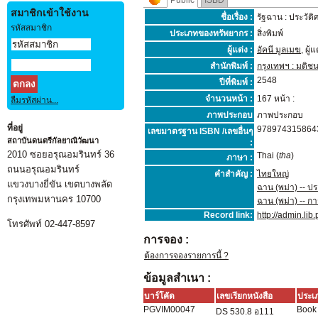
Public
ISBD
สมาชิกเข้าใช้งาน
ชื่อเรื่อง :
รัฐฉาน : ประวัติ
รหัสสมาชิก
ประเภทของทรัพยากร :
สิ่งพิมพ์
ผู้แต่ง :
อัคนี มูลเมฆ
, ผู้แ
สำนักพิมพ์ :
กรุงเทพฯ : มติช
2548
ปีที่พิมพ์ :
จำนวนหน้า :
167 หน้า :
ลืมรหัสผ่าน...
ภาพประกอบ
ภาพประกอบ
ที่อยู่
978974315864
เลขมาตรฐาน ISBN /เลขอื่นๆ
สถาบันดนตรีกัลยาณิวัฒนา
:
2010 ซอยอรุณอมรินทร์ 36
Thai (
tha
)
ภาษา :
ถนนอรุณอมรินทร์
คำสำคัญ :
ไทยใหญ่
แขวงบางยี่ขัน เขตบางพลัด
ฉาน (พม่า) -- ปร
กรุงเทพมหานคร 10700
ฉาน (พม่า) -- 
Record link:
http://admin.li
โทรศัพท์ 02-447-8597
การจอง :
ต้องการจองรายการนี้ ?
ข้อมูลสำเนา :
บาร์โคัด
เลขเรียกหนังสือ
ประเ
PGVIM00047
Book
DS 530.8 อ111