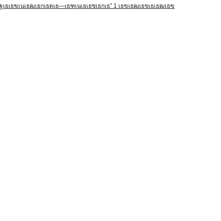
•เธฐเธเธฃเนเธฒเธกเธตเธ—เธฑเนเธเธซเธกเธ” 1 เธฃเธฒเธขเธเธฒเธฃ